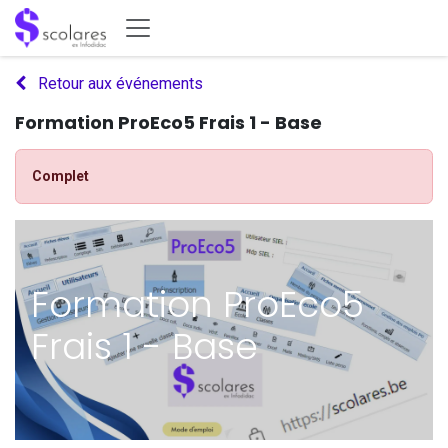
Se rendre au contenu
Retour aux événements
Formation ProEco5 Frais 1 - Base
Complet
Formation ProEco5
Frais 1 - Base