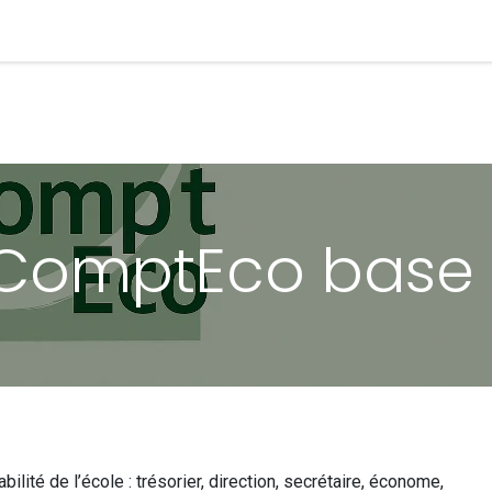
ntation
Formations
 ComptEco base
ité de l’école : trésorier, direction, secrétaire, économe,