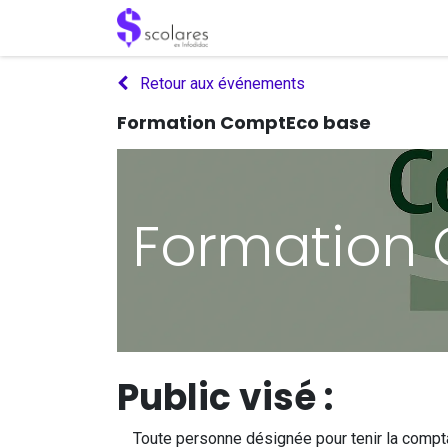
Se rendre au contenu
Accueil
Assistance
Docume
Retour aux événements
Formation ComptEco base
Formation
Public visé :
Toute personne désignée pour tenir la comptabil